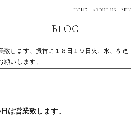
HOME
ABOUT US
ME
BLOG
業致します、振替に１８日１９日火、水、を連
お願いします。
の日は営業致します、