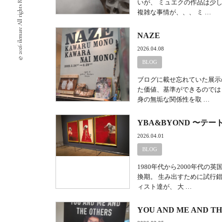
© 2026 ilemare All rights Reserved.
いが、 ミュエクの作品は少
複雑な事情が、、、 ミ …
NAZE
2026.04.08
BLOG
ブログに載せ忘れていた展示
た価値、基準ができるのでは？
身の無垢な関係性を取 …
YBA&BYOND 〜テ
2026.04.01
BLOG
1980年代から2000年代
換期。 生み出すために試行
ィスト達が、 大 …
YOU AND ME AND T