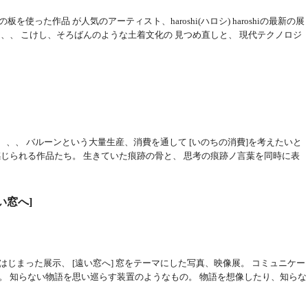
使った作品 が人気のアーティスト、haroshi(ハロシ) haroshiの最新の展
、、 こけし、そろばんのような土着文化の 見つめ直しと、 現代テクノロジ
]へ、、、 バルーンという大量生産、消費を通して [いのちの消費]を考えたいと
感じられる作品たち。 生きていた痕跡の骨と、 思考の痕跡ノ言葉を同時に表
い窓へ]
じまった展示、 [遠い窓へ] 窓をテーマにした写真、映像展。 コミュニケー
。 知らない物語を思い巡らす装置のようなもの。 物語を想像したり、知らな