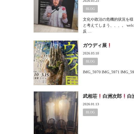
2026.03.25
BLOG
文化や政治の危機的状況を様
と考えてしまう、、、。 welc
反 …
ガウディ展
2026.03.10
BLOG
IMG_5970 IMG_5971 
武相荘
白洲次郎
白
2026.01.13
BLOG