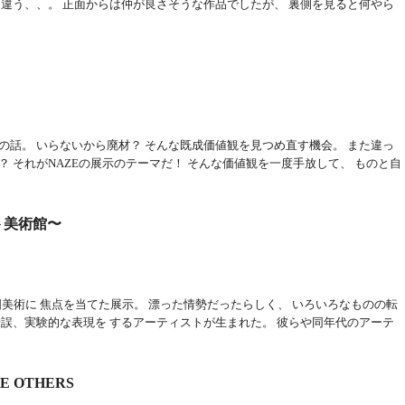
し違う、、。 正面からは仲が良さそうな作品でしたが、 裏側を見ると何やら
の話。 いらないから廃材？ そんな既成価値観を見つめ直す機会。 また違っ
 それがNAZEの展示のテーマだ！ そんな価値観を一度手放して、 ものと自
ート美術館〜
の英国美術に 焦点を当てた展示。 漂った情勢だったらしく、 いろいろなものの転
錯誤、実験的な表現を するアーティストが生まれた。 彼らや同年代のアーテ
HE OTHERS