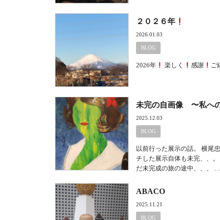
２０２６年
2026.01.03
BLOG
2026年
楽しく
感謝
ご
未完の自画像 〜私へ
2025.12.03
BLOG
以前行った展示の話。 横尾
チした展示自体も未完、、。
だ未完成の旅の途中、、、 
ABACO
2025.11.21
BLOG