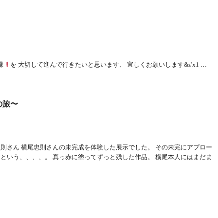
縁
を 大切して進んで行きたいと思います、 宜しくお願いします&#x1 …
の旅〜
忠則さん 横尾忠則さんの未完成を体験した展示でした。 その未完にアプロー
 という、、、、。 真っ赤に塗ってずっと残した作品。 横尾本人にはまだま
…