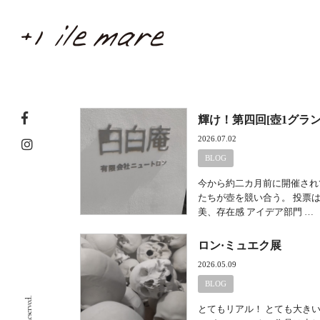
輝け！第四回[壺1グラン
2026.07.02
BLOG
今から約二カ月前に開催され
たちが壺を競い合う。 投票
美、存在感 アイデア部門 …
ロン·ミュエク展
2026.05.09
BLOG
とてもリアル！ とても大き