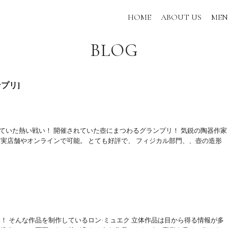
HOME
ABOUT US
ME
BLOG
プリ]
ていた熱い戦い！ 開催されていた壺にまつわるグランプリ！ 気鋭の陶器作家
は実店舗やオンラインで可能。 とても好評で、 フィジカル部門、、壺の造形
い！ そんな作品を制作しているロン·ミュエク 立体作品は目から得る情報が多