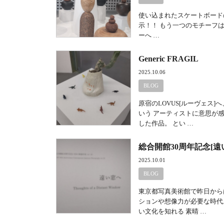
使い込まれたスケートボードの板を
示！！ もう一つのモチーフは
ーへ …
Generic FRAGIL
2025.10.06
BLOG
原宿のLOVUS[ルーヴェス
いう アーティストに意思が
した作品。 とい …
総合開館30周年記念[遠
2025.10.01
BLOG
東京都写真美術館で昨日からは
ションや想像力が必要な時代
い文化を知れる 素晴 …