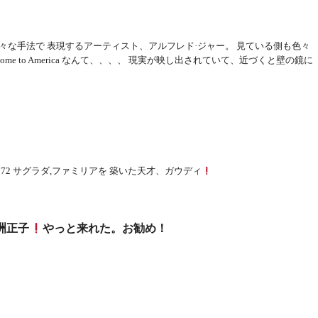
々な手法で 表現するアーティスト、アルフレド·ジャー。 見ている側も色々
ome to America なんて、、、、 現実が映し出されていて、近づくと壁の鏡に
IMG_5972 サグラダ,ファミリアを 築いた天才、ガウディ
洲正子
やっと来れた。お勧め！