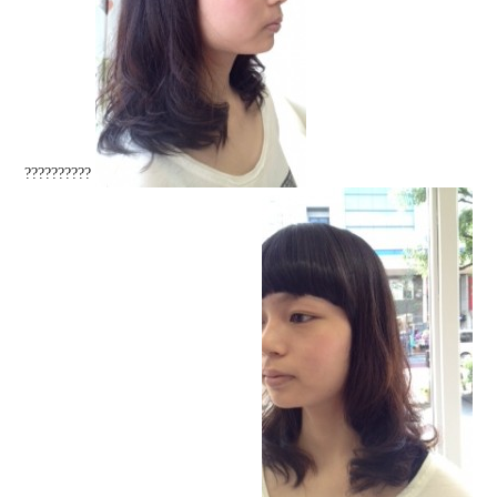
??????????