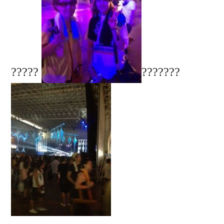
?????
???????