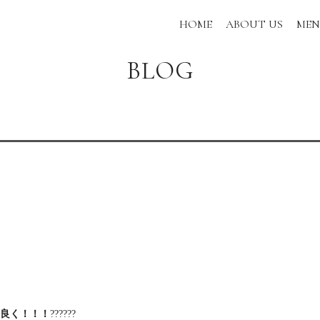
HOME
ABOUT US
ME
BLOG
良く！！！
??????