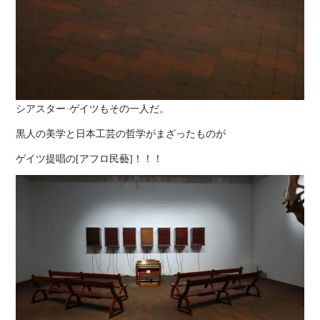
シアスター·ゲイツもその一人だ。
黒人の美学と日本工芸の哲学がまざったものが
ゲイツ提唱の[アフロ民藝]！！！